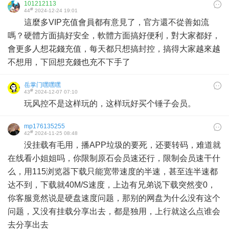
101212113
#
44
2024-12-24 19:01
這麼多VIP充值會員都有意見了，官方還不從善如流
嗎？硬體方面搞好安全，軟體方面搞好便利，對大家都好，
會更多人想花錢充值，每天都只想搞封控，搞得大家越來越
不想用，下回想充錢也充不下手了
岳掌门嘿嘿嘿
#
43
2024-12-07 07:10
玩风控不是这样玩的，这样玩好买个锤子会员。
mp176135255
#
42
2024-11-25 08:48
没挂载有毛用，播APP垃圾的要死，还要转码，难道就
在线看小姐姐吗，你限制原石会员速还行，限制会员速干什
么，用115浏览器下载只能宽带速度的半速，甚至连半速都
达不到，下载就40M/S速度，上边有兄弟说下载突然变0，
你客服竟然说是硬盘速度问题，那别的网盘为什么没有这个
问题，又没有挂载分享出去，都是独用，上行就这么点谁会
去分享出去