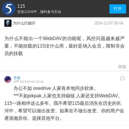
115
打开
安装115APP，随时参与互动
2024-11-07 06:04
为什么打靓仔
为什么不能出一个WebDAV的功能呢，风控问题越来越严
重，不能挂载的115没什么用，最好是纳入会员，限制非会
员的挂载
举报
苏秦
#
45
2025-03-04 23:26
办公不如 onedrive 人家有本地同步软体。
***不如pikpak 人家也支持磁链 人家还支持WebDAV。
115一路相伴这么多年、我不希望115最后消失在历史的长
河中，希望可以做出改变、如果在不做出改变、你的用户会
逐渐抛弃你、选择其他平台。