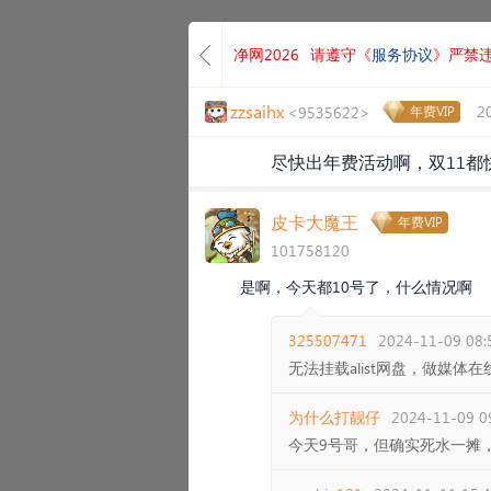
净网2026
请遵守《
服务协议
》严禁
zzsaihx
2
<9535622>
年费VIP
尽快出年费活动啊，双11
皮卡大魔王
年费VIP
101758120
是啊，今天都10号了，什么情况啊
325507471
2024-11-09 08:
无法挂载alist网盘，做媒
为什么打靓仔
2024-11-09 0
今天9号哥，但确实死水一摊