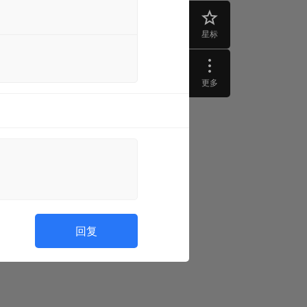
星标
更多
回复