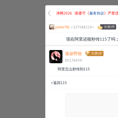
净网2026
请遵守《
服务协议
》严禁
peter96
<337588214>
长期VIP
现在阿里还能秒传115了吗 
孤僻野狼
年费VIP
85176459
阿里怎么秒传到115
<返回115