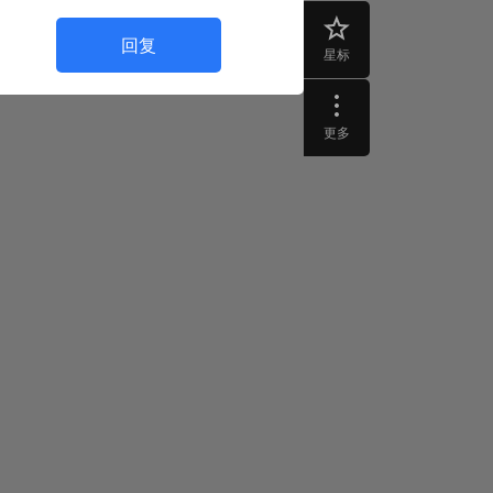
回复
星标
更多