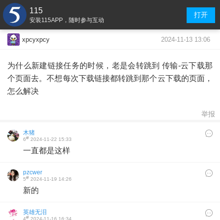
115
打开
安装115APP，随时参与互动
2024-11-13 13:06
xpcyxpcy
为什么新建链接任务的时候，老是会转跳到 传输-云下载那
个页面去。不想每次下载链接都转跳到那个云下载的页面，
怎么解决
举报
木猪
#
6
2024-11-22 15:33
一直都是这样
pzcwer
#
5
2024-11-19 14:26
新的
英雄无泪
#
4
2024-11-16 16:34