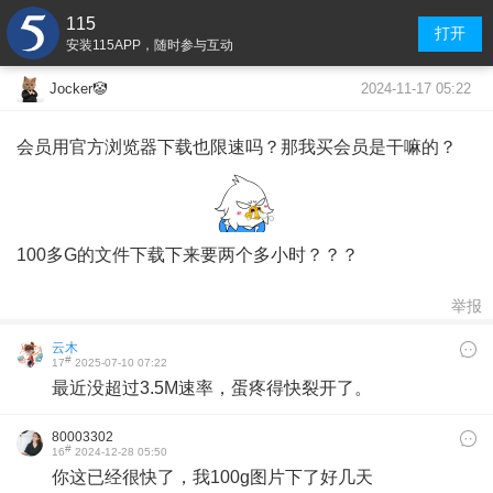
115
打开
安装115APP，随时参与互动
2024-11-17 05:22
Jocker🤡
会员用官方浏览器下载也限速吗？那我买会员是干嘛的？
100多G的文件下载下来要两个多小时？？？
举报
云木
#
17
2025-07-10 07:22
最近没超过3.5M速率，蛋疼得快裂开了。
80003302
#
16
2024-12-28 05:50
你这已经很快了，我100g图片下了好几天