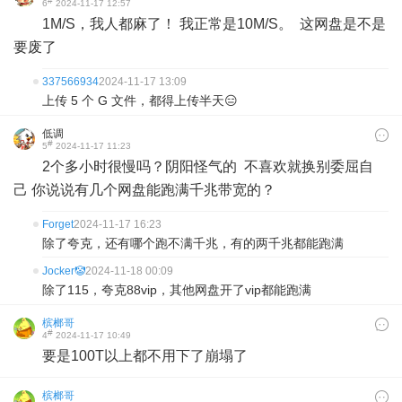
#
6
2024-11-17 12:57
1M/S，我人都麻了！ 我正常是10M/S。 这网盘是不是
要废了
337566934
2024-11-17 13:09
上传 5 个 G 文件，都得上传半天😑
低调
#
5
2024-11-17 11:23
2个多小时很慢吗？阴阳怪气的 不喜欢就换别委屈自
己 你说说有几个网盘能跑满千兆带宽的？
Forget
2024-11-17 16:23
除了夸克，还有哪个跑不满千兆，有的两千兆都能跑满
Jocker🤡
2024-11-18 00:09
除了115，夸克88vip，其他网盘开了vip都能跑满
槟榔哥
#
4
2024-11-17 10:49
要是100T以上都不用下了崩塌了
槟榔哥