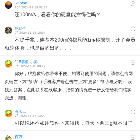
woofoo
#
10
2024-11-19 02:32
还100m/s，看看你的硬盘能撑得住吗？
乾勒圣
#
9
2024-11-18 15:54
不提千兆，连基本200m的都只能1m/秒限制，开了会员
就这体验，也是做的出的。。。
115客服-小美
#
8
2024-11-18 00:22
你好，很抱歉给你带来不便。如遇到使用的问题，请你点击网
页端左下方“帮助”（手机客户端点击右上方“更多”-帮助与反馈）-没
找到答案，点此联系在线客服，把你的情况进一步反馈给我们核实
跟进，谢谢。
石木风
#
7
2024-11-17 14:28
可以说还不如用软件下来得快，每天下两三g就不限了
百万