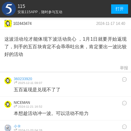
115
打开
安装115APP，随时参与互动
2024-11-17 14:40
102443474
这波活动垃才能体现下波活动良心 ，1月1日就要开始返现
了，到手的五百块肯定不会乖乖吐出来，肯定要出一波比较
好的活动
举报
360233920
#
7
2025-12-11 09:07
五百返现是兑现不了了
NICEMAN
#
6
2024-11-21 16:52
本想趁活动冲一波。可以活动不给力
小卡
#
5
2024-11-20 04:26