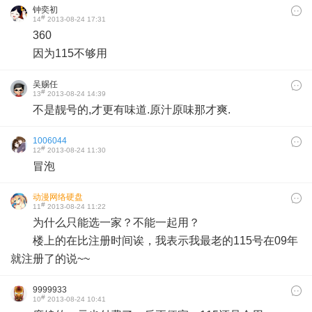
钟奕初
#
14
2013-08-24 17:31
360
因为115不够用
吴赐任
#
13
2013-08-24 14:39
​不是靓号的,才更有味道.原汁原味那才爽.
1006044
#
12
2013-08-24 11:30
冒泡
动漫网络硬盘
#
11
2013-08-24 11:22
为什么只能选一家？不能一起用？
楼上的在比注册时间诶，我表示我最老的115号在09年
就注册了的说~~
9999933
#
10
2013-08-24 10:41