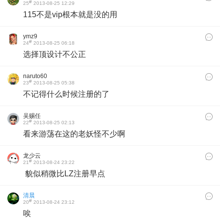
#
25
2013-08-25 12:29
115不是vip根本就是没的用
ymz9
#
24
2013-08-25 06:18
选择顶设计不公正​
naruto60
#
23
2013-08-25 05:38
不记得什么时候注册的了
吴赐任
#
22
2013-08-25 02:13
看来游荡在这的老妖怪不少啊​
龙少云
#
21
2013-08-24 23:22
貌似稍微比LZ注册早点
清晨
#
20
2013-08-24 23:12
唉