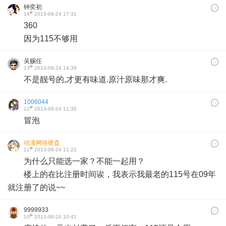
钟奕初
#
14
2013-08-24 17:31
360
因为115不够用
吴赐任
#
13
2013-08-24 14:39
​不是靓号的,才更有味道.原汁原味那才爽.
1006044
#
12
2013-08-24 11:30
冒泡
动漫网络硬盘
#
11
2013-08-24 11:22
为什么只能选一家？不能一起用？
楼上的在比注册时间诶，我表示我最老的115号在09年
就注册了的说~~
9999933
#
10
2013-08-24 10:41