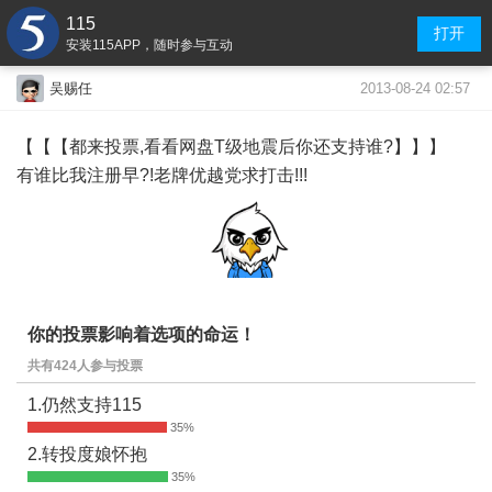
115
打开
安装115APP，随时参与互动
2013-08-24 02:57
吴赐任
【【【都来投票,看看网盘T级地震后你还支持谁?】】】
有谁比我注册早?!老牌优越党求打击!!!
你的投票影响着选项的命运！
共有424人参与投票
1.仍然支持115
2.转投度娘怀抱