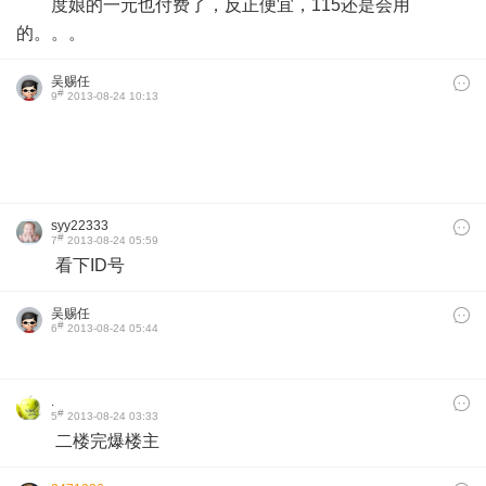
度娘的一元也付费了，反正便宜，115还是会用
的。。。
吴赐任
#
9
2013-08-24 10:13
syy22333
#
7
2013-08-24 05:59
看下ID号
吴赐任
#
6
2013-08-24 05:44
.
#
5
2013-08-24 03:33
二楼完爆楼主