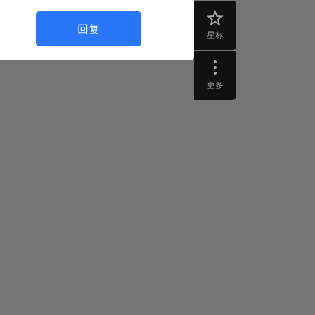
回复
星标
更多