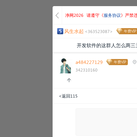
净网2026
请遵守《
服务协议
》严禁
风生水起
<363523087>
年费VIP
开发软件的这群人怎么两三
a484227129
年费VIP
342310160
个
<返回115