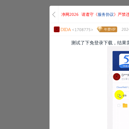
净网2026
请遵守《
服务协议
》严禁
DIDA
202
<1708775>
年费VIP
测试了下免登录下载，结果需