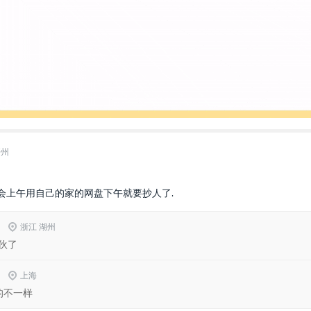
梧州
会上午用自己的家的网盘下午就要抄人了.
9
浙江 湖州
伙了
5
上海
的不一样