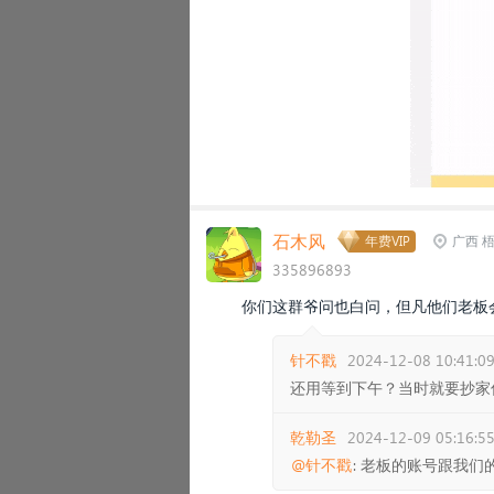
石木风
年费VIP
广西 
335896893
你们这群爷问也白问，但凡他们老板
针不戳
2024-12-08 10:41:0
还用等到下午？当时就要抄家
乾勒圣
2024-12-09 05:16:5
@针不戳
: 老板的账号跟我们