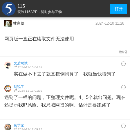
115
打开
安装115APP，随时参与互动
2024-12-10 11:28
林家堡
网页版一直正在读取文件无法使用
举报
文质斌斌
#
6
2024-12-15 04:02
实在做不下去了就直接倒闭算了，我就当钱喂狗了
别说了
#
5
2024-12-13 01:02
遇到了一样的问题，正整理文件呢。4、5个就出问题。现在
还提示我IP风险、我局域网扫的啊。估计是要跑路了
氪学家
#
4
2024-12-12 09:23