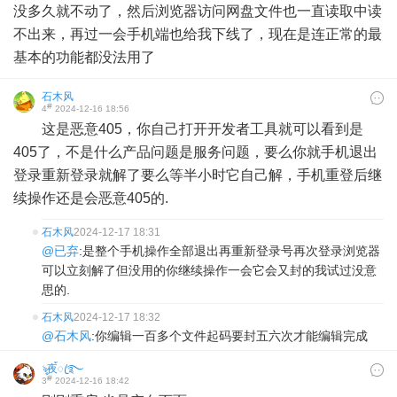
没多久就不动了，然后浏览器访问网盘文件也一直读取中读
不出来，再过一会手机端也给我下线了，现在是连正常的最
基本的功能都没法用了
石木风
#
4
2024-12-16 18:56
这是恶意405，你自己打开开发者工具就可以看到是
405了，不是什么产品问题是服务问题，要么你就手机退出
登录重新登录就解了要么等半小时它自己解，手机重登后继
续操作还是会恶意405的.
石木风
2024-12-17 18:31
@已弃
:是整个手机操作全部退出再重新登录号再次登录浏览器
可以立刻解了但没用的你继续操作一会它会又封的我试过没意
思的.
石木风
2024-12-17 18:32
@石木风
:你编辑一百多个文件起码要封五六次才能编辑完成
ৡ夜้้ꦿ࿐
#
3
2024-12-16 18:42