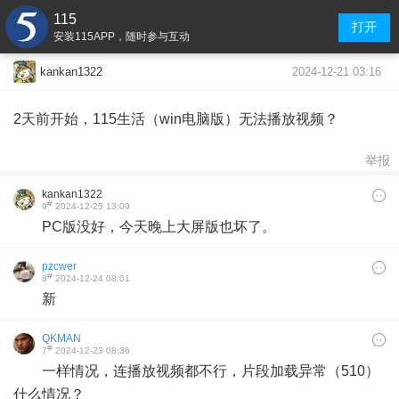
115
打开
安装115APP，随时参与互动
2024-12-21 03:16
kankan1322
2天前开始，115生活（win电脑版）无法播放视频？
举报
kankan1322
#
9
2024-12-25 13:09
PC版没好，今天晚上大屏版也坏了。
pzcwer
#
8
2024-12-24 08:01
新
QKMAN
#
7
2024-12-23 08:36
一样情况，连播放视频都不行，片段加载异常（510）
什么情况？