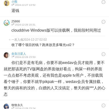
小熊
#
9
2024-12-27 13:52
退钱
25866
#
8
2024-12-26 20:31
clouddrive Windows版可以挂载啊，我前段时间用过
一发入魂
2024-12-27 02:02
收了哪个项目的钱？跑来故意多曝光cd2？
奈良汪星人
#
7
2024-12-26 15:53
你们是不是有毛病，你要不就wedav会员才能用，要不
就把那该死的TV版网盘的界面做好看点，狗屎一样的界面
一点点都不考虑美观，还有我也是apple tv用户，不挂载我
看个锤子，你要不就学pikpak一样，wedav会员专属挂载，
整天的搞有的没的，白嫖的人又没搞定，整天的搞***人的心
态
牧牧永久
#
6
2024-12-26 15:24