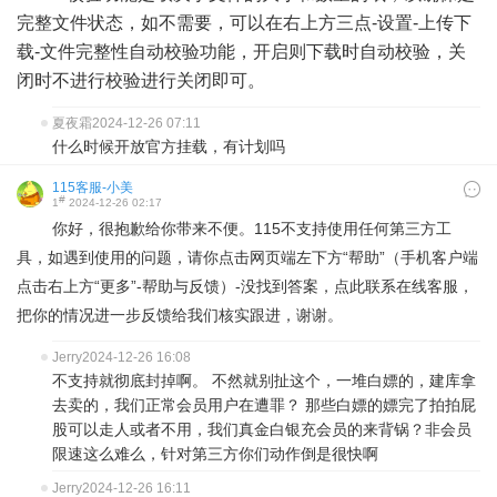
完整文件状态，如不需要，可以在右上方三点-设置-上传下
载-文件完整性自动校验功能，开启则下载时自动校验，关
闭时不进行校验进行关闭即可。
夏夜霜
2024-12-26 07:11
什么时候开放官方挂载，有计划吗
115客服-小美
#
1
2024-12-26 02:17
你好，很抱歉给你带来不便。115不支持使用任何第三方工
具，如遇到使用的问题，请你点击网页端左下方“帮助”（手机客户端
点击右上方“更多”-帮助与反馈）-没找到答案，点此联系在线客服，
把你的情况进一步反馈给我们核实跟进，谢谢。
Jerry
2024-12-26 16:08
不支持就彻底封掉啊。 不然就别扯这个，一堆白嫖的，建库拿
去卖的，我们正常会员用户在遭罪？ 那些白嫖的嫖完了拍拍屁
股可以走人或者不用，我们真金白银充会员的来背锅？非会员
限速这么难么，针对第三方你们动作倒是很快啊
Jerry
2024-12-26 16:11