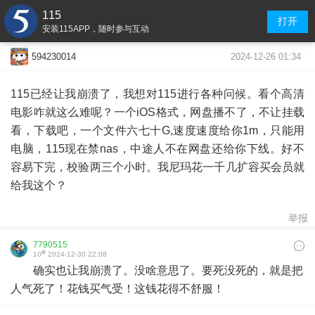
115
打开
安装115APP，随时参与互动
2024-12-26 01:34
594230014
115已经让我崩溃了，我想对115进行各种问候。看个高清
电影咋就这么难呢？一个iOS格式，网盘播不了，不让挂载
看，下载吧，一个文件六七十G,速度速度给你1m，只能用
电脑，115现在禁nas，中途人不在网盘还给你下线。好不
容易下完，校验两三个小时。我尼玛花一千几扩容买会员就
给我这个？
举报
7790515
#
10
2024-12-30 22:08
确实也让我崩溃了。没啥意思了。要死没死的，就是把
人气死了！花钱买气受！这钱花得不舒服！