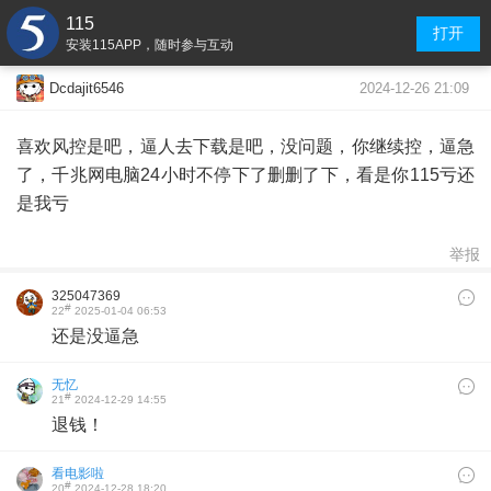
115
打开
安装115APP，随时参与互动
2024-12-26 21:09
Dcdajit6546
喜欢风控是吧，逼人去下载是吧，没问题，你继续控，逼急
了，千兆网电脑24小时不停下了删删了下，看是你115亏还
是我亏
举报
325047369
#
22
2025-01-04 06:53
还是没逼急
无忆
#
21
2024-12-29 14:55
退钱！
看电影啦
#
20
2024-12-28 18:20