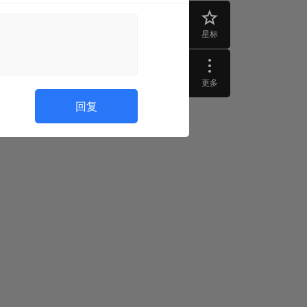
星标
更多
回复