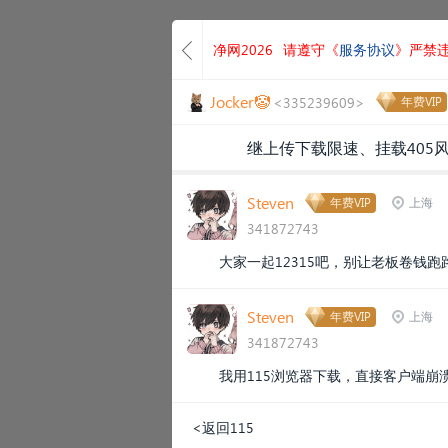
净网2026
请遵守《
服务协议
》严禁
Jocker🤡
<335239609>
年费VIP
继上传下载限速、挂载405
Steven
年费VIP
上海
341872743
大家一起12315吧，别让老板卷钱跑
Steven
年费VIP
上海
341872743
我用115浏览器下载，直接客户端崩
<返回115