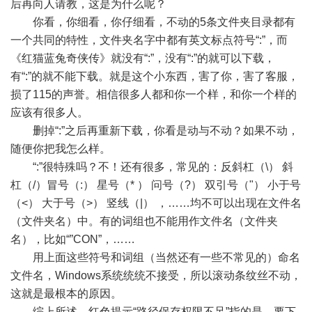
后再向人请教，这是为什么呢？
你看，你细看，你仔细看，不动的5条文件夹目录都有
一个共同的特性，文件夹名字中都有英文标点符号“:”，而
《红猫蓝兔奇侠传》就没有“:”，没有“:”的就可以下载，
有“:”的就不能下载。就是这个小东西，害了你，害了客服，
损了115的声誉。相信很多人都和你一个样，和你一个样的
应该有很多人。
删掉“:”之后再重新下载，你看是动与不动？如果不动，
随便你把我怎么样。
“:”很特殊吗？不！还有很多，常见的：反斜杠（\） 斜
杠（/）冒号（:） 星号（* ） 问号（?） 双引号（"） 小于号
（<） 大于号（>） 竖线（|） ，……均不可以出现在文件名
（文件夹名）中。有的词组也不能用作文件名（文件夹
名），比如“”CON”，……
用上面这些符号和词组（当然还有一些不常见的）命名
文件名，Windows系统统统不接受，所以滚动条纹丝不动，
这就是最根本的原因。
综上所述，红色提示“路径保存权限不足”指的是，要下