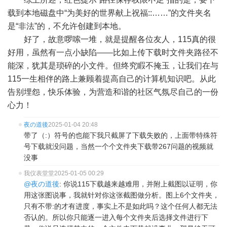
载到本地磁盘中“为美好的世界献上祝福::……”的文件夹名
是“非法”的，不允许创建到本地。
好了，故意啰嗦一堆，就是提醒各位友人，115真的很
好用，虽然有一点小缺陷——比如上传下载时文件夹路径不
能深，犹其是琐碎的小文件。但终究睱不掩玉，让我们在与
115一生相伴的路上兼顾着提高自己的计算机知识吧。从此
告别埋怨，快乐体验，为营造和谐的社区气氛尽自己的一份
心力！
夜の道後
2025-01-04 20:48
带了（:）符号的也能下我只截屏了下载失败的，上面带特殊符
号下载就没问题，当然一个个文件夹下载带267问题的视频就
没事
我仪表堂堂
2025-01-05 00:29
@夜の道後
: 你说115下载越来越难用，并附上截图以证明，你
用这张图说事，我就针对你这张截图做分析。图上6个文件夹，
只有不带:的才有进度，事实上不是如此吗？这个任何人都无法
否认的。所以你只能逐一进入每个文件夹后选择文件进行下