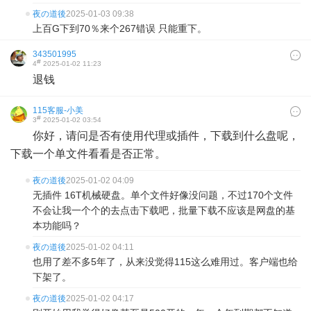
夜の道後
2025-01-03 09:38
上百G下到70％来个267错误 只能重下。
343501995
#
4
2025-01-02 11:23
退钱
115客服-小美
#
3
2025-01-02 03:54
你好，请问是否有使用代理或插件，下载到什么盘呢，
下载一个单文件看看是否正常。
夜の道後
2025-01-02 04:09
无插件 16T机械硬盘。单个文件好像没问题，不过170个文件
不会让我一个个的去点击下载吧，批量下载不应该是网盘的基
本功能吗？
夜の道後
2025-01-02 04:11
也用了差不多5年了，从来没觉得115这么难用过。客户端也给
下架了。
夜の道後
2025-01-02 04:17