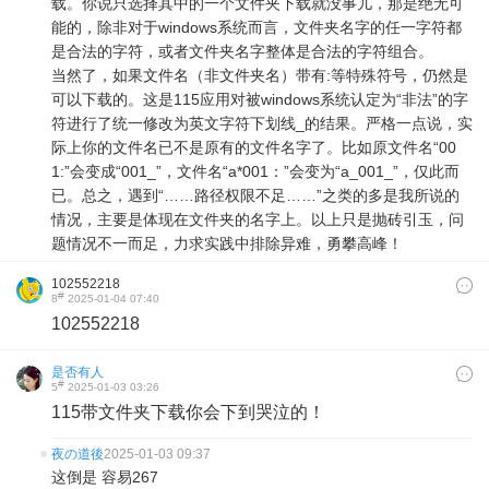
载。你说只选择其中的一个文件夹下载就没事儿，那是绝无可
能的，除非对于windows系统而言，文件夹名字的任一字符都
是合法的字符，或者文件夹名字整体是合法的字符组合。
当然了，如果文件名（非文件夹名）带有:等特殊符号，仍然是
可以下载的。这是115应用对被windows系统认定为“非法”的字
符进行了统一修改为英文字符下划线_的结果。严格一点说，实
际上你的文件名已不是原有的文件名字了。比如原文件名“00
1:”会变成“001_”，文件名“a*001：”会变为“a_001_”，仅此而
已。总之，遇到“……路径权限不足……”之类的多是我所说的
情况，主要是体现在文件夹的名字上。以上只是抛砖引玉，问
题情况不一而足，力求实践中排除异难，勇攀高峰！
102552218
#
8
2025-01-04 07:40
102552218
是否有人
#
5
2025-01-03 03:26
115带文件夹下载你会下到哭泣的！
夜の道後
2025-01-03 09:37
这倒是 容易267