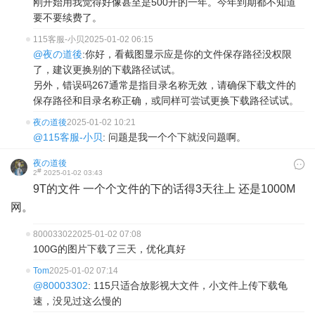
刚开始用我觉得好像甚至是500开的一年。今年到期都不知道
要不要续费了。
115客服-小贝
2025-01-02 06:15
@夜の道後
:你好，看截图显示应是你的文件保存路径没权限
了，建议更换别的下载路径试试。
另外，错误码267通常是指目录名称无效，请确保下载文件的
保存路径和目录名称正确，或同样可尝试更换下载路径试试。
夜の道後
2025-01-02 10:21
@115客服-小贝
: 问题是我一个个下就没问题啊。
夜の道後
#
2
2025-01-02 03:43
9T的文件 一个个文件的下的话得3天往上 还是1000M
网。
80003302
2025-01-02 07:08
100G的图片下载了三天，优化真好
Tom
2025-01-02 07:14
@80003302
: 115只适合放影视大文件，小文件上传下载龟
速，没见过这么慢的