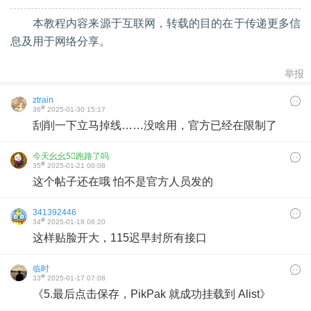
本教程内容来源于互联网，转载的目的在于传递更多信
息及用于网络分享。
举报
ztrain
#
36
2025-01-30 15:17
刮削一下立马掉线……没啥用，官方已经在限制了
今天幺幺5⃣️跑路了吗
#
35
2025-01-21 00:08
这个帖子还在哦 怕不是官方人员发的
341392446
#
34
2025-01-18 06:20
这样贴脸开大，115迟早封所有接口
临时
#
33
2025-01-17 07:08
《5.最后点击保存，PikPak 就成功挂载到 Alist》