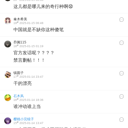
这儿都是哪儿来的奇行种啊😧
傘木希美
#
19
2025-01-15 06:48
中国就是不缺你这种傻笔
乔阒115
#
18
2025-01-15 01:19
官方发话呢？？？？
禁言删帖！！！
镇圆子
#
17
2025-01-14 23:47
干的漂亮
石木风
#
16
2025-01-14 18:36
谁冲动谁上当
樱桃小完犊子
#
15
2025-01-14 13:47