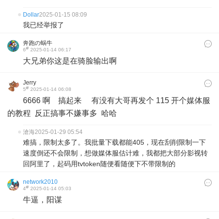
Dollar
2025-01-15 08:09
我已经举报了
奔跑の蜗牛
#
6
2025-01-14 06:17
大兄弟你这是在骑脸输出啊
Jerry
#
5
2025-01-14 06:08
6666 啊 搞起来 有没有大哥再发个 115 开个媒体服
的教程 反正搞事不嫌事多 哈哈
滄海
2025-01-29 05:54
难搞，限制太多了。我批量下载都能405，现在刮削限制一下
速度倒还不会限制，想做媒体服估计难，我都把大部分影视转
回阿里了，起码用tvtoken随便看随便下不带限制的
network2010
#
4
2025-01-14 05:03
牛逼，阳谋