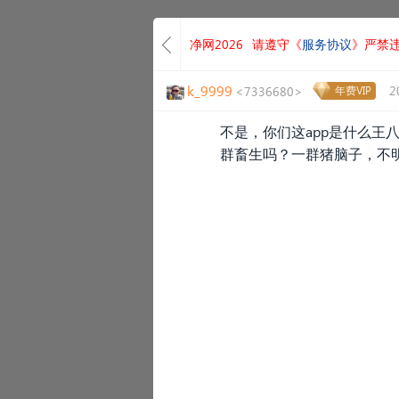
净网2026
请遵守《
服务协议
》严禁
k_9999
2
<7336680>
年费VIP
不是，你们这app是什么王
群畜生吗？一群猪脑子，不