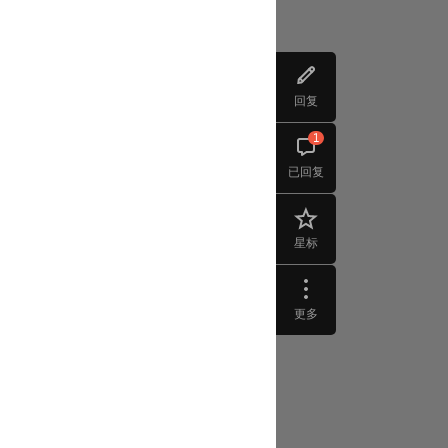
回复
1
已回复
星标
更多