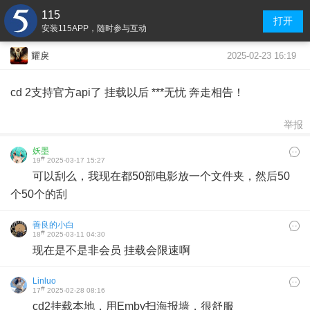
115
打开
安装115APP，随时参与互动
2025-02-23 16:19
耀戾
cd 2支持官方api了 挂载以后 ***无忧 奔走相告！
举报
妖墨
#
19
2025-03-17 15:27
可以刮么，我现在都50部电影放一个文件夹，然后50
个50个的刮
善良的小白
#
18
2025-03-11 04:30
现在是不是非会员 挂载会限速啊
Linluo
#
17
2025-02-28 08:16
cd2挂载本地，用Emby扫海报墙，很舒服