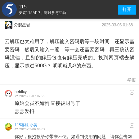
115
打开
安装115APP，随时参与互动
2025-03-05 01:38
分裂星岩
云解压也太难用了，解压输入密码后等一段时间，还显示需
要密码，然后又输入一遍，等一会还需要密码，再三确认密
码没错，且别的解压包也有解压完成的。换到网页端去解
压，显示超过500G？ 明明就几G的东西。
举报
hebilxy
#
7
2025-03-07 07:22
原始会员不如狗 直接被封号了
瑟瑟发抖
115客服-小美
#
4
2025-03-06 06:09
你好，很抱歉给你带来不便。如遇到使用的问题，请你点击网