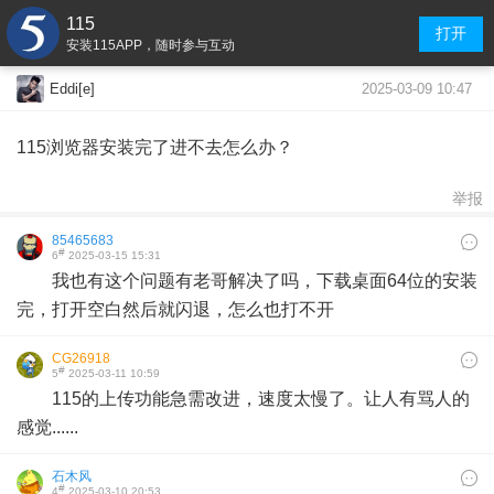
115
打开
安装115APP，随时参与互动
2025-03-09 10:47
Eddi[e]
115浏览器安装完了进不去怎么办？
举报
85465683
#
6
2025-03-15 15:31
我也有这个问题有老哥解决了吗，下载桌面64位的安装
完，打开空白然后就闪退，怎么也打不开
CG26918
#
5
2025-03-11 10:59
115的上传功能急需改进，速度太慢了。让人有骂人的
感觉......
石木风
#
4
2025-03-10 20:53