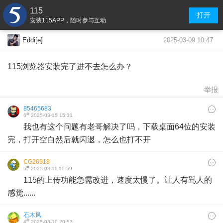
115
打开
安装115APP，随时参与互动
2025-03-09 10:47
Eddi[e]
115浏览器安装完了进不去怎么办？
举报
85465683
#
6
2025-03-15 15:31
我也有这个问题有老哥解决了吗，下载桌面64位的安装
完，打开空白然后就闪退，怎么也打不开
CG26918
#
5
2025-03-11 10:59
115的上传功能急需改进，速度太慢了。让人有骂人的
感觉......
石木风
#
4
2025-03-10 20:53