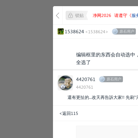
锁贴
净网2026
请遵守《
服
1538624
<1538624>
原石用户
编辑框里的东西会自动选中，
全选了
4420761
原石用户
4420761
還有更扯的...改天再告訴大家!! 先刷"元寶
<返回115