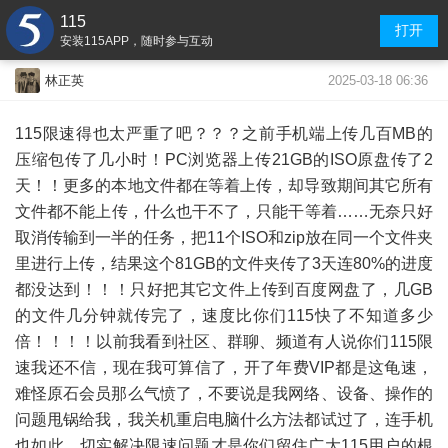
115
打开
安装115APP，随时参与互动
2025-03-18 06:36
林正英
115限速得也太严重了吧？？？之前手机端上传几百MB的
压缩包传了几小时！PC浏览器上传21GB的ISO原盘传了2
天！！更多的本地文件都在等着上传，却导致期间其它所有
文件都不能上传，什么也干不了，只能干等着……无奈只好
取消传输到一半的任务，把11个ISO和zip放在同一个文件夹
里进行上传，结果这个81GB的文件夹传了3天连80%的进度
都没达到！！！只好把其它文件上传到百度网盘了，几GB
的文件几分钟就传完了，速度比你们115快了不知道多少
倍！！！！以前我看到社区、群聊、频道有人说你们115限
速我还不信，现在我可算信了，开了年费VIP都是这龟速，
难怪原石会员那么气愤了，不要说是我网络、设备、操作的
问题甩锅给我，我关机重启电脑什么方法都试过了，连手机
也如此，切实解决限速问题才是你们留住广大115用户的根