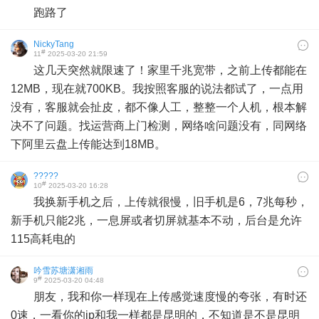
跑路了
NickyTang
#
11
2025-03-20 21:59
这几天突然就限速了！家里千兆宽带，之前上传都能在
12MB，现在就700KB。我按照客服的说法都试了，一点用
没有，客服就会扯皮，都不像人工，整整一个人机，根本解
决不了问题。找运营商上门检测，网络啥问题没有，同网络
下阿里云盘上传能达到18MB。
?????
#
10
2025-03-20 16:28
我换新手机之后，上传就很慢，旧手机是6，7兆每秒，
新手机只能2兆，一息屏或者切屏就基本不动，后台是允许
115高耗电的
吟雪苏塘潇湘雨
#
9
2025-03-20 04:48
朋友，我和你一样现在上传感觉速度慢的夸张，有时还
0速，一看你的ip和我一样都是昆明的，不知道是不是昆明