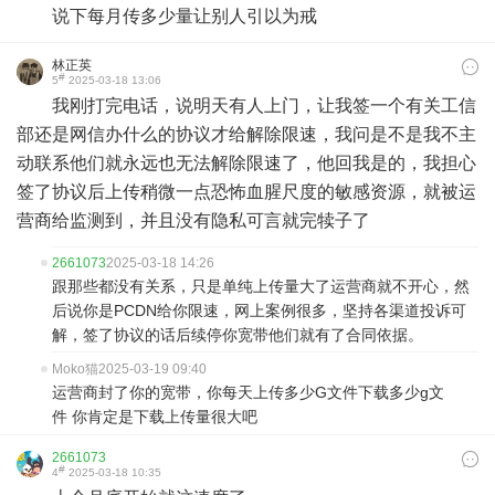
说下每月传多少量让别人引以为戒
林正英
#
5
2025-03-18 13:06
我刚打完电话，说明天有人上门，让我签一个有关工信
部还是网信办什么的协议才给解除限速，我问是不是我不主
动联系他们就永远也无法解除限速了，他回我是的，我担心
签了协议后上传稍微一点恐怖血腥尺度的敏感资源，就被运
营商给监测到，并且没有隐私可言就完犊子了
2661073
2025-03-18 14:26
跟那些都没有关系，只是单纯上传量大了运营商就不开心，然
后说你是PCDN给你限速，网上案例很多，坚持各渠道投诉可
解，签了协议的话后续停你宽带他们就有了合同依据。
Moko猫
2025-03-19 09:40
运营商封了你的宽带，你每天上传多少G文件下载多少g文
件 你肯定是下载上传量很大吧
2661073
#
4
2025-03-18 10:35