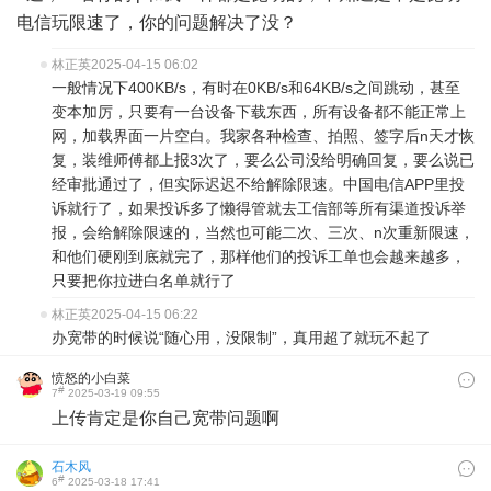
电信玩限速了，你的问题解决了没？
林正英
2025-04-15 06:02
一般情况下400KB/s，有时在0KB/s和64KB/s之间跳动，甚至
变本加厉，只要有一台设备下载东西，所有设备都不能正常上
网，加载界面一片空白。我家各种检查、拍照、签字后n天才恢
复，装维师傅都上报3次了，要么公司没给明确回复，要么说已
经审批通过了，但实际迟迟不给解除限速。中国电信APP里投
诉就行了，如果投诉多了懒得管就去工信部等所有渠道投诉举
报，会给解除限速的，当然也可能二次、三次、n次重新限速，
和他们硬刚到底就完了，那样他们的投诉工单也会越来越多，
只要把你拉进白名单就行了
林正英
2025-04-15 06:22
办宽带的时候说“随心用，没限制”，真用超了就玩不起了
愤怒的小白菜
#
7
2025-03-19 09:55
上传肯定是你自己宽带问题啊
石木风
#
6
2025-03-18 17:41