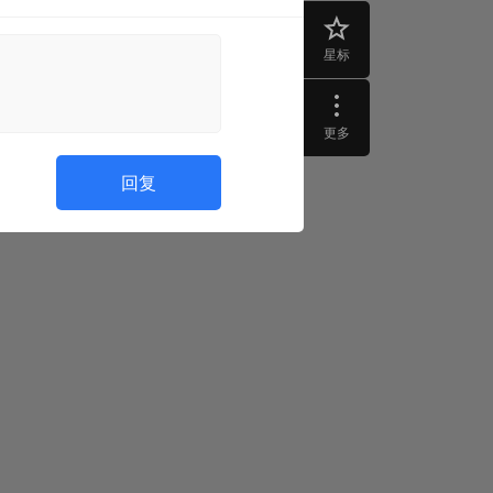
星标
更多
回复