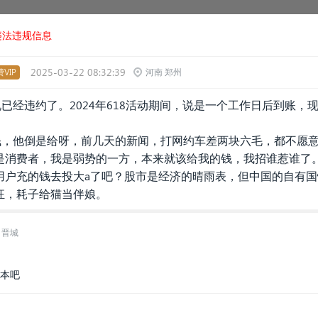
违法违规信息
2025-03-22 08:32:39
VIP
河南 郑州
说已经违约了。2024年618活动期间，说是一个工作日后到账，
钱，他倒是给呀，前几天的新闻，打网约车差两块六毛，都不愿意给
是消费者，我是弱势的一方，本来就该给我的钱，我招谁惹谁了
用户充的钱去投大a了吧？股市是经济的晴雨表，但中国的自有
狂，耗子给猫当伴娘。
 晋城
回本吧