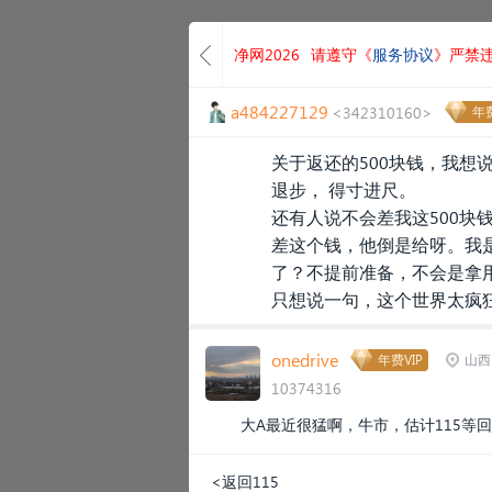
净网2026
请遵守《
服务协议
》严禁
a484227129
<342310160>
年费
关于返还的500块钱，我想
退步， 得寸进尺。
还有人说不会差我这500块
差这个钱，他倒是给呀。我
了？不提前准备，不会是拿
只想说一句，这个世界太疯
onedrive
年费VIP
山西
10374316
大A最近很猛啊，牛市，估计115等
<返回115