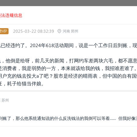
违法违规信息
2025-03-22 08:32:39
VIP
河南 郑州
说已经违约了。2024年618活动期间，说是一个工作日后到账，
钱，他倒是给呀，前几天的新闻，打网约车差两块六毛，都不愿意给
是消费者，我是弱势的一方，本来就该给我的钱，我招谁惹谁了
用户充的钱去投大a了吧？股市是经济的晴雨表，但中国的自有
狂，耗子给猫当伴娘。
 苏州
到账了，那么他系统通知说的什么反洗钱法的我倒可以等着…… 但我好像