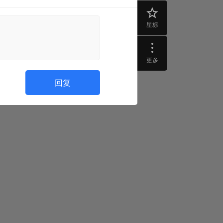
星标
更多
回复