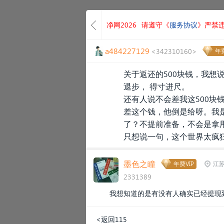
净网2026
请遵守《
服务协议
》严禁
a484227129
<342310160>
年费
关于返还的500块钱，我想
退步， 得寸进尺。
还有人说不会差我这500块
差这个钱，他倒是给呀。我
了？不提前准备，不会是拿
只想说一句，这个世界太疯
墨色之瞳
年费VIP
江苏
2331389
我想知道的是有没有人确实已经提现
<返回115