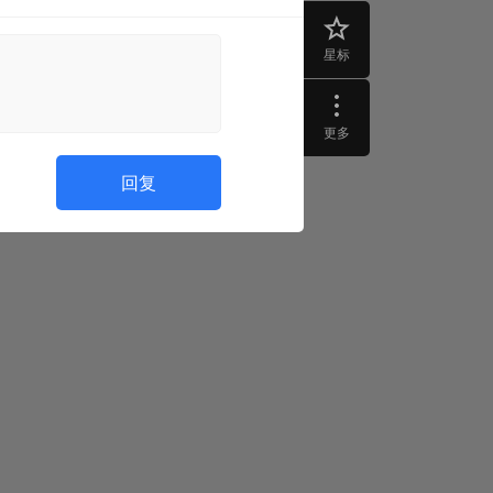
星标
更多
回复