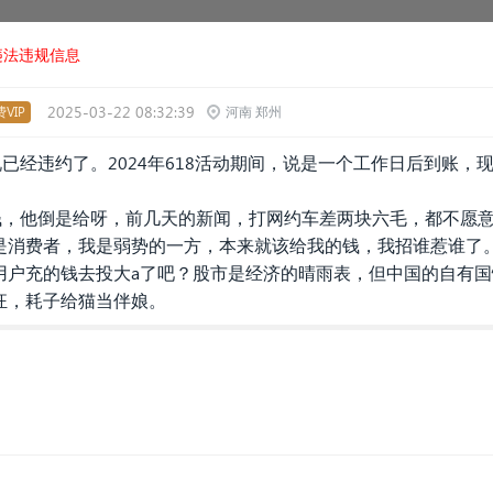
违法违规信息
2025-03-22 08:32:39
VIP
河南 郑州
说已经违约了。2024年618活动期间，说是一个工作日后到账，
钱，他倒是给呀，前几天的新闻，打网约车差两块六毛，都不愿意给
是消费者，我是弱势的一方，本来就该给我的钱，我招谁惹谁了
用户充的钱去投大a了吧？股市是经济的晴雨表，但中国的自有
狂，耗子给猫当伴娘。