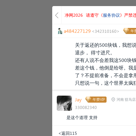
净网2026
请遵守《
服务协议
》严禁
a484227129
<342310160>
年费
关于返还的500块钱，我想
退步， 得寸进尺。
还有人说不会差我这500块
差这个钱，他倒是给呀。我
了？不提前准备，不会是拿
只想说一句，这个世界太疯
Jay
年费VIP
河南 驻马店
330082340
是这个道理 支持
<返回115