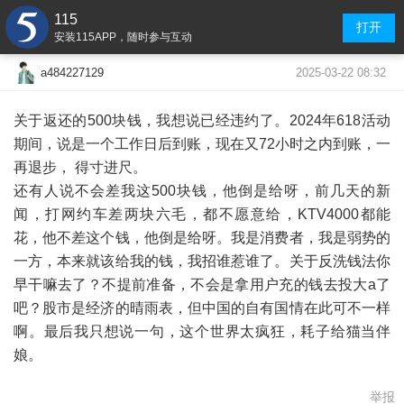
115
打开
安装115APP，随时参与互动
2025-03-22 08:32
a484227129
关于返还的500块钱，我想说已经违约了。2024年618活动
期间，说是一个工作日后到账，现在又72小时之内到账，一
再退步， 得寸进尺。
还有人说不会差我这500块钱，他倒是给呀，前几天的新
闻，打网约车差两块六毛，都不愿意给，KTV4000都能
花，他不差这个钱，他倒是给呀。我是消费者，我是弱势的
一方，本来就该给我的钱，我招谁惹谁了。关于反洗钱法你
早干嘛去了？不提前准备，不会是拿用户充的钱去投大a了
吧？股市是经济的晴雨表，但中国的自有国情在此可不一样
啊。最后我只想说一句，这个世界太疯狂，耗子给猫当伴
娘。
举报