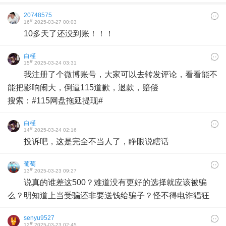
20748575
#
16
2025-03-27 00:03
10多天了还没到账！！！
白槿
#
15
2025-03-24 03:31
我注册了个微博账号，大家可以去转发评论，看看能不
能把影响闹大，倒逼115道歉，退款，赔偿
搜索：#115网盘拖延提现#
白槿
#
14
2025-03-24 02:16
投诉吧，这是完全不当人了，睁眼说瞎话
葡萄
#
13
2025-03-23 09:27
说真的谁差这500？难道没有更好的选择就应该被骗
么？明知道上当受骗还非要送钱给骗子？怪不得电诈猖狂
senyu9527
#
12
2025-03-23 02:45