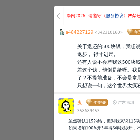
净网2026
请遵守《
服务协议
》严禁
a484227129
<342310160>
年费
关于返还的500块钱，我想
退步， 得寸进尺。
还有人说不会差我这500块
差这个钱，他倒是给呀。我
了？不提前准备，不会是拿
只想说一句，这个世界太疯
鬼
年费VIP
广东 深圳
358689453
虽然确认115的错，但对我来说115
如果增加100%开3年得6年我秒开，