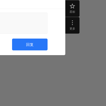
星标
更多
回复