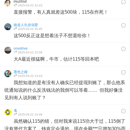
muzilisd
#
9
2025-03-22 22:43
直接报警，有人真就差这500块，115在作死！
狼道人生@溺爱
#
8
2025-03-22 20:45
这500反正这是想着法子不想退给你！
onedrive
#
7
2025-03-22 15:58
大A最近很猛啊，牛市，估计115等回本吧
墨色之瞳
#
6
2025-03-22 13:43
我想知道的是有没有人确实已经提现到账了，那么他系
统通知说的什么反洗钱法的我倒可以等着…… 但我好像没
见到有人说到账了？
鬼
#
5
2025-03-22 10:48
虽然确认115的错，但对我来说115功大于过，115倒了
没有替代方案了，钱肯定会退的，现在余额***只增加30%而