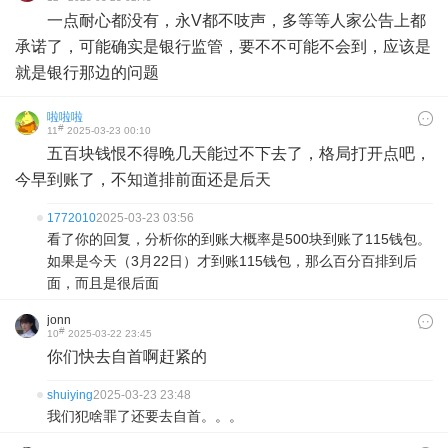
一点耐心都没有，永V都不吱声，多等等人家公告上都
承诺了，可能确实是银行监管，要不不可能不会到，应该是
就是银行那边的问题
啦啦啦
#
11
2025-03-23 00:10
五百块钱恨不得晚几天能过不下去了，格局打开点吧，
今早到账了，不知道排前面还是后天
1772010
2025-03-23 03:56
看了你的回复，分析你的到账大概率是500块到账了115钱包。
如果是今天（3月22日）才到账115钱包，那么百分百排到后
面，而且是很后面
jonn
#
10
2025-03-22 23:45
你们快去自首啊赶紧的
shuiying
2025-03-23 23:48
我们犯啥罪了还要去自首。。。