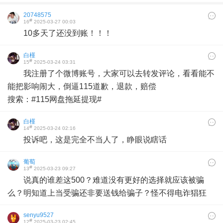
20748575
#
16
2025-03-27 00:03
10多天了还没到账！！！
白槿
#
15
2025-03-24 03:31
我注册了个微博账号，大家可以去转发评论，看看能不
能把影响闹大，倒逼115道歉，退款，赔偿
搜索：#115网盘拖延提现#
白槿
#
14
2025-03-24 02:16
投诉吧，这是完全不当人了，睁眼说瞎话
葡萄
#
13
2025-03-23 09:27
说真的谁差这500？难道没有更好的选择就应该被骗
么？明知道上当受骗还非要送钱给骗子？怪不得电诈猖狂
senyu9527
#
12
2025-03-23 02:45