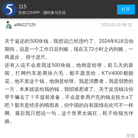
115
打开
安装115APP，随时参与互动
2025-03-22 08:32
a484227129
关于返还的500块钱，我想说已经违约了。2024年618活动
期间，说是一个工作日后到账，现在又72小时之内到账，一
再退步， 得寸进尺。
还有人说不会差我这500块钱，他倒是给呀，前几天的新
闻，打网约车差两块六毛，都不愿意给，KTV4000都能
花，他不差这个钱，他倒是给呀。我是消费者，我是弱势的
一方，本来就该给我的钱，我招谁惹谁了。关于反洗钱法你
早干嘛去了？不提前准备，不会是拿用户充的钱去投大a了
吧？股市是经济的晴雨表，但中国的自有国情在此可不一样
啊。最后我只想说一句，这个世界太疯狂，耗子给猫当伴
娘。
举报