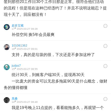
签到那些20工作日30个工作日那是正常。很符合他们活动
的流程！但是现在这种已经违约了！并且不说明这能忍？提
现十天了。回应都没有！
超多宝藏
#
17
2025-03-27 09:28
补偿空间 换5年会员最爽
101061362
#
16
2025-03-27 09:01
支持，真的是垃圾的很，下次还是不参加这种了
judas7
#
15
2025-03-27 08:55
统计30天，到账客户端30天，提现再30天
一比庞大的资金可以无息多拖延90天是什么概念，做财
务的懂得都懂
黑桑
#
14
2025-03-27 08:48
我是19号晚上11点提的，看看能拖多久，再观望一个