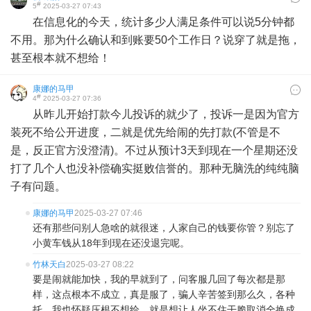
#
5
2025-03-27 07:43
在信息化的今天，统计多少人满足条件可以说5分钟都
不用。那为什么确认和到账要50个工作日？说穿了就是拖，
甚至根本就不想给！
康娜的马甲
#
4
2025-03-27 07:36
从昨儿开始打款今儿投诉的就少了，投诉一是因为官方
装死不给公开进度，二就是优先给闹的先打款(不管是不
是，反正官方没澄清)。不过从预计3天到现在一个星期还没
打了几个人也没补偿确实挺败信誉的。那种无脑洗的纯纯脑
子有问题。
康娜的马甲
2025-03-27 07:46
还有那些问别人急啥的就很迷，人家自己的钱要你管？别忘了
小黄车钱从18年到现在还没退完呢。
竹林天白
2025-03-27 08:22
要是闹就能加快，我的早就到了，问客服几回了每次都是那
样，这点根本不成立，真是服了，骗人辛苦签到那么久，各种
托，我也怀疑压根不想给，就是想让人坐不住干脆取消全换成