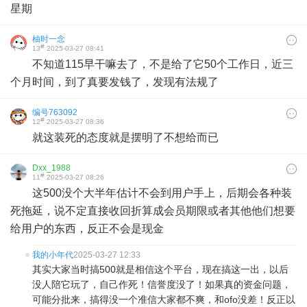
星期
柚时一念
#
13
2025-03-27 08:41
不知道115早干嘛去了，不是给了它50个工作日，近三
个月时间，到了真要发钱了，发现有法规了
编号763092
#
12
2025-03-27 08:36
就这装死的态度就是摆明了不想给而已
Dxx_1988
#
11
2025-03-27 08:26
这500没个大半年估计不会到用户手上，后期会各种装
死拖延，说不定直接收回折算成会员期限或者其他他们想要
给用户的东西，反正不会是现金
我的小年代
2025-03-27 12:33
其实大家当时搞500就是相信这个平台，现在搞这一出，以后
没人陪它玩了，自己作死！信誉度没了！如果真的资金问题，
可能分批来，搞得没一个准信大家都不爽，和ofo没差！反正以