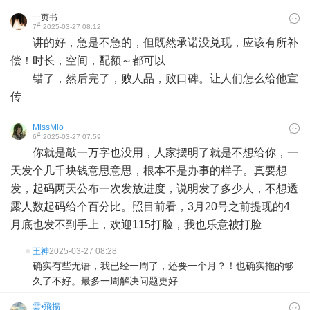
一页书
#
7
2025-03-27 08:12
讲的好，急是不急的，但既然承诺没兑现，应该有所补
偿！时长，空间，配额～都可以
错了，然后完了，败人品，败口碑。让人们怎么给他宣
传
MissMio
#
6
2025-03-27 07:59
你就是敲一万字也没用，人家摆明了就是不想给你，一
天发个几千块钱意思意思，根本不是办事的样子。真要想
发，起码两天公布一次发放进度，说明发了多少人，不想透
露人数起码给个百分比。照目前看，3月20号之前提现的4
月底也发不到手上，欢迎115打脸，我也乐意被打脸
王神
2025-03-27 08:28
确实有些无语，我已经一周了，还要一个月？！也确实拖的够
久了不好。最多一周解决问题更好
雲•飛揚