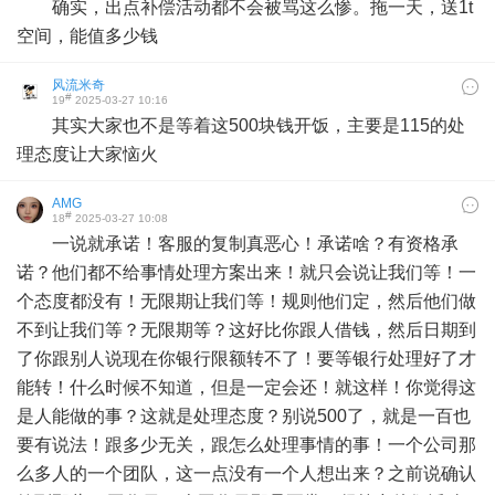
确实，出点补偿活动都不会被骂这么惨。拖一天，送1t
空间，能值多少钱
风流米奇
#
19
2025-03-27 10:16
其实大家也不是等着这500块钱开饭，主要是115的处
理态度让大家恼火
AMG
#
18
2025-03-27 10:08
一说就承诺！客服的复制真恶心！承诺啥？有资格承
诺？他们都不给事情处理方案出来！就只会说让我们等！一
个态度都没有！无限期让我们等！规则他们定，然后他们做
不到让我们等？无限期等？这好比你跟人借钱，然后日期到
了你跟别人说现在你银行限额转不了！要等银行处理好了才
能转！什么时候不知道，但是一定会还！就这样！你觉得这
是人能做的事？这就是处理态度？别说500了，就是一百也
要有说法！跟多少无关，跟怎么处理事情的事！一个公司那
么多人的一个团队，这一点没有一个人想出来？之前说确认