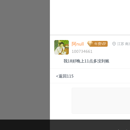
阿null
年费VIP
江苏 南
100734661
我18好晚上11点多没到账
<返回115