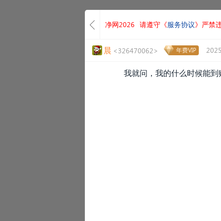
净网2026
请遵守《
服务协议
》严禁
晨
2025
<326470062>
年费VIP
我就问，我的什么时候能到