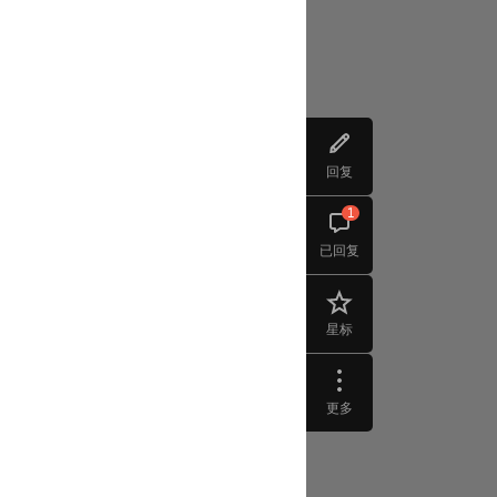
回复
1
已回复
星标
更多