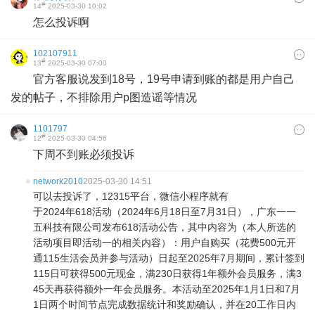
#
14
2025-03-30 10:02
怎么投诉啊
102107911
#
13
2025-03-30 07:00
官方客服说发到18号，19号申请到账的都是用户自己
发的帖子，不排除用户p图造谣等情况
1101797
#
12
2025-03-30 04:56
下周不到账必须投诉
network2010
2025-03-30 14:51
可以去投诉了，12315平台，微信小程序就有
于2024年618活动（2024年6月18日至7月31日），广东一一
五科技有限公司发布618活动公告，其中内容为（本人所选的
活动项目即活动一的相关内容）：用户自购买（花费500元开
通115生活会员并参与活动）日起至2025年7月期间，累计签到
115日可获得500元现金，满230日获得1年额外会员服务，满3
45天再获得额外一年会员服务。本活动至2025年1月1日和7月
1日两个时间节点完成数据统计和奖励确认，并在20工作日内