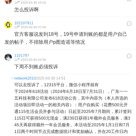
#
14
2025-03-30 10:02
怎么投诉啊
102107911
#
13
2025-03-30 07:00
官方客服说发到18号，19号申请到账的都是用户自己
发的帖子，不排除用户p图造谣等情况
1101797
#
12
2025-03-30 04:56
下周不到账必须投诉
network2010
2025-03-30 14:51
可以去投诉了，12315平台，微信小程序就有
于2024年618活动（2024年6月18日至7月31日），广东一一
五科技有限公司发布618活动公告，其中内容为（本人所选的
活动项目即活动一的相关内容）：用户自购买（花费500元开
通115生活会员并参与活动）日起至2025年7月期间，累计签到
115日可获得500元现金，满230日获得1年额外会员服务，满3
45天再获得额外一年会员服务。本活动至2025年1月1日和7月
1日两个时间节点完成数据统计和奖励确认，并在20工作日内