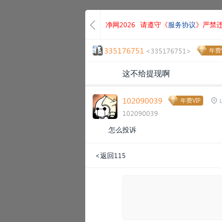
净网2026
请遵守《
服务协议
》严禁
335176751
<335176751>
年费V
这不给提现啊
102090039
年费VIP
102090039
怎么投诉
<返回115