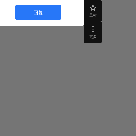
回复
星标
更多