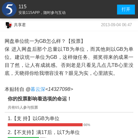
115
打开
安装115APP，随时参与互动
2013-09-04 06:47
共享君
网盘单位统一为GB怎么样？【投票】
保 进入网盘后那个总量以TB为单位，而其他则以GB为单
位。建议统一单位为GB，这样做任务、摇奖得来的成果一
目了然，让人有成就感。否则老是只看见几点几TB心里没
底，天晓得你给我增容没有？眼见为实，心里踏实。
本贴转自
@
暮云深
<14327098>
你的投票影响着选项的命运！
共有65人参与投票
1.【支 持】以GB为单位
2.【不支持】满1T后，以T为单位