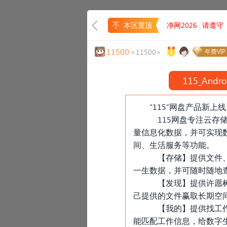
本区置顶
净网2026
请遵守
11500
<11500>
年费VIP
115_
Andr
“115”网盘产品新
115网盘专注云存
量信息化数据，并可实现
间、生活服务等功能。
【存储】提供文件、
一生数据，并可随时随地
【发现】提供许愿树
己提供的文件赢取长期空
【我的】提供找工作
能匹配工作信息，给数字