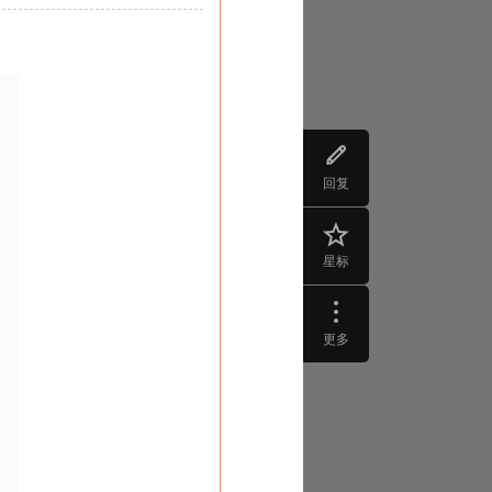
回复
星标
更多