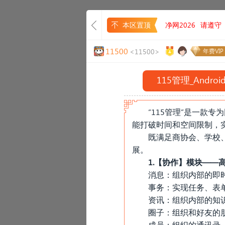
本区置顶
净网2026
请遵守
11500
<11500>
年费VIP
115管理_Andr
“115管理”是一款
能打破时间和空间限制，
既满足商协会、学校
展。
1.【协作】模块——
消息：组织内部的即
事务：实现任务、表
资讯：组织内部的知
圈子：组织和好友的
«
成员：组织的通讯录