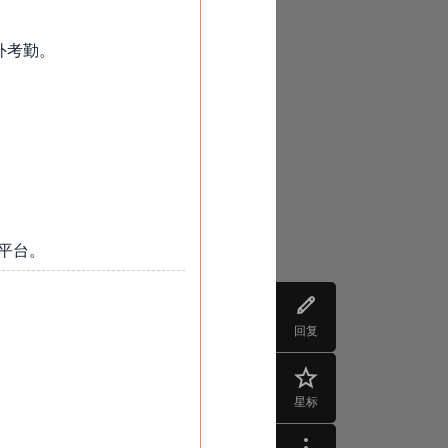
外考勤。
平台。
回复
星标