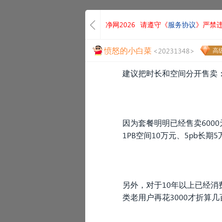
净网2026
请遵守《
服务协议
》严禁
愤怒的小白菜
<20231348>
高级
建议把时长和空间分开售卖：
因为套餐明明已经售卖600
1PB空间10万元、5pb长
另外，对于10年以上已经消
类老用户再花3000才折算