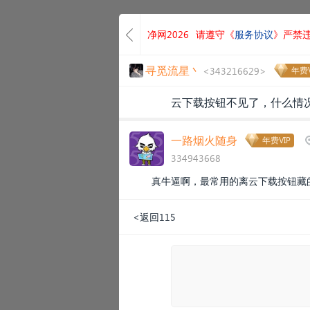
净网2026
请遵守《
服务协议
》严禁
寻觅流星丶
<343216629>
年费V
云下载按钮不见了，什么情
一路烟火随身
年费VIP
334943668
真牛逼啊，最常用的离云下载按钮藏
<返回115