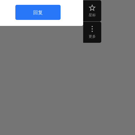
回复
星标
更多