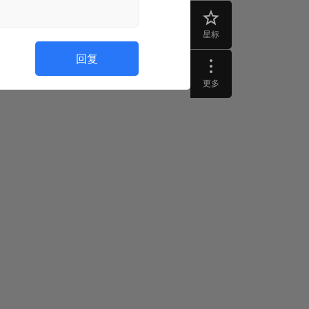
星标
回复
更多