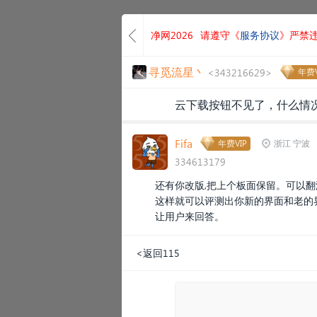
净网2026
请遵守《
服务协议
》严禁
寻觅流星丶
<343216629>
年费V
云下载按钮不见了，什么情
Fifa
年费VIP
浙江 宁波
334613179
还有你改版,把上个板面保留。可以翻
这样就可以评测出你新的界面和老的
让用户来回答。
<返回115