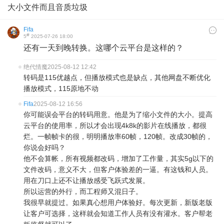
大小文件而且音质垃圾
Fifa
#
5
2025-07-26 18:00
还有一天到晚转换。这哪个云平台是这样的？
绝代情魔
2025-08-12 12:42
转码是115优越点，但播放模式也是缺点，其他网盘不断优化
播放模式，115原地不动
Fifa
2025-08-12 16:56
你可能误会平台的转码用意。他是为了缩小文件的大小。提高
云平台的使用率，所以才会出现4k8k的影片在线播放，都很
烂。一帧帧卡的很，明明播放率60帧，120帧。改成30帧的，
你说会好吗？
他不会算帐，所有视频都改码，增加了工作量，其实5g以下的
文件改码，意义不大，但客户体验差的一逼。有这钱和人员。
用在刀口上还不让播放感受飞跃式发展。
所以运营的外行，而工程师又混日子。
我很早就提过。如果真心想用户体验好。每次更新，新版老版
让客户可选择，这样就会知道工作人员有没有灌水。客户帮老