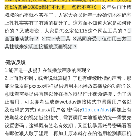
连b站普通1080p都打不过也一点都不夸张，
这年头再吐槽
叔叔的码率就不实在了，人家大会员近年已经确切地在码率
上扎扎实实有了有质的提升了。这方面不知道大家是如何评
价的？又或者说，大家是怎么定位115这个网盘工具的？
1.
画面能动就行？
2.纯下载工具
3.感同身受，但使用三方工
具挂载来实现直接播放原画视频？
·建议反馈
1.能否进一步提升在线播放画质的表现？
2.上面做不到，或者说就算提升了也有继续吐槽的声音，那
能否像友商pxxpxx那样提供调用本地播放器播放的功能？这
意味着需要提供直链以便在播放器里打开视频链接，为了防
止滥用，可以参考生成像webdav链接格式中暴露用户名以
及密码的方式(https://用户名:密码@
115.com/dav)
再加上有
效期签名的视频链接格式，需要调用本地播放的统一需要先
设置密码，这样既有签名有效期，又直接暴露账号密码看看
有哪位狠人敢于滥用，再加上原本就存在的滥用检测底层机