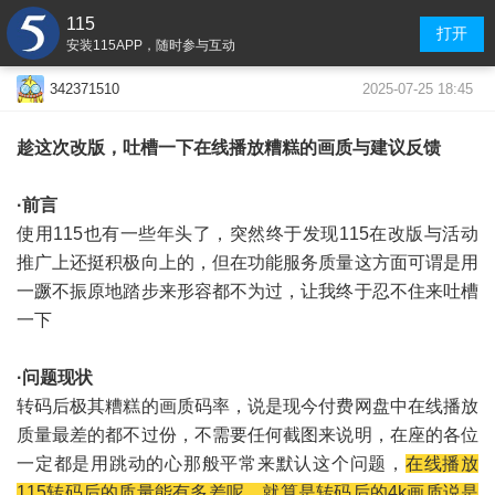
115
打开
安装115APP，随时参与互动
2025-07-25 18:45
342371510
趁这次改版，吐槽一下在线播放糟糕的画质与建议反馈
·前言
使用115也有一些年头了，突然终于发现115在改版与活动
推广上还挺积极向上的，但在功能服务质量这方面可谓是用
一蹶不振原地踏步来形容都不为过，让我终于忍不住来吐槽
一下
·问题现状
转码后极其糟糕的画质码率，说是现今付费网盘中在线播放
质量最差的都不过份，不需要任何截图来说明，在座的各位
一定都是用跳动的心那般平常来默认这个问题，
在线播放
115转码后的质量能有多差呢，就算是转码后的4k画质说是