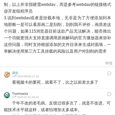
制，以上并非指硬需webdav，而是参考webdav的链接格式
@开发组程序员
3.说到webdav或者是挂载本地，无非是为了方便添加到本
地那般一是可以看原画二是刮削，刮削我不评价，画质差这
个问题，如果115浏览器目前这款产品无法解决，能否推出
一个功能更强大支持直接调用原画解码的官方播放器来弥补
这些问题，同时支持根据添加的文件目录来生成封面墙，一
举解决使用第三方工具挂载的风险以及用户对刮削的需求
举报
康依
#
12
2025-08-06 17:34
看视频卡的要死，就看不了，比之以前差太多了
Trummania
#
11
2025-07-31 00:43
千年不改的老毛病。反馈过很多次了，就是不改进。可
能技术水平就这样，或者怕增加太多成本。