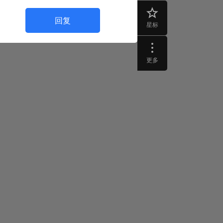
回复
星标
更多