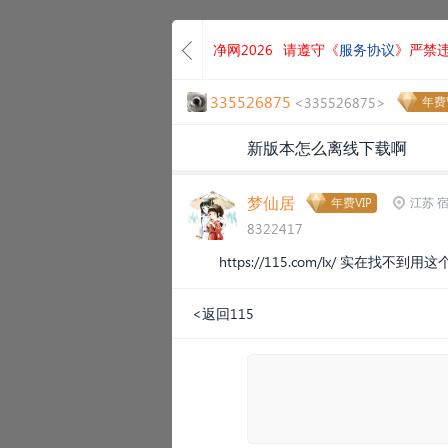
净网2026
请遵守《
服务协议
》严禁
335526875
<335526875>
年费V
新版本怎么离线下载啊
梦仙居
年费VIP
江苏 
8322417
https://115.com/lx/
实在找不到用这
<返回115