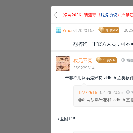
净网2026
请遵守《
服务协议
》严禁
Ying
2025
<9702016>
年费VIP
想咨询一下官方人员，可不可以用
攻无不克
年费VIP
福建
359229314
干嘛不用网易爆米花 vidhub 之类软
12272616
02-28 20:55
@0: 网易爆米花和 vidhub 直
<返回115