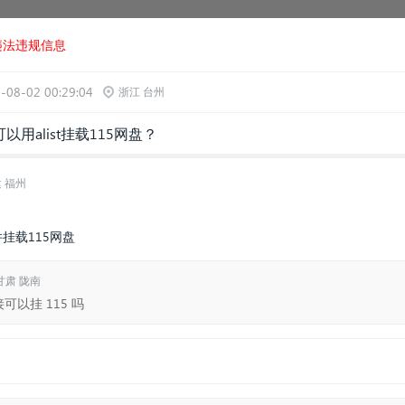
违法违规信息
-08-02 00:29:04
浙江 台州
alist挂载115网盘？
 福州
件挂载115网盘
甘肃 陇南
接可以挂 115 吗