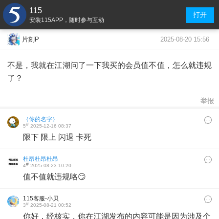
115
打开
安装115APP，随时参与互动
2025-08-20 15:56
片刻P
不是，我就在江湖问了一下我买的会员值不值，怎么就违规
了？
举报
｛你的名字｝
#
5
2025-12-16 08:37
限下 限上 闪退 卡死
杜昂杜昂杜昂
#
4
2025-08-23 10:20
值不值就违规咯😏
115客服-小贝
#
3
2025-08-21 00:52
你好，经核实，你在江湖发布的内容可能是因为涉及个