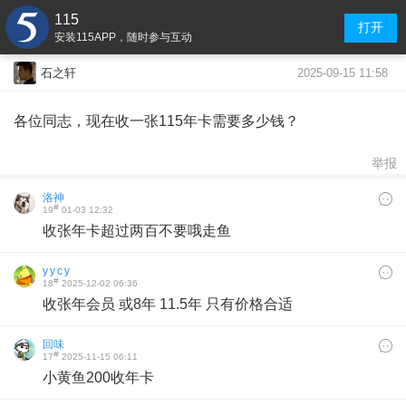
115
打开
安装115APP，随时参与互动
2025-09-15 11:58
石之轩
各位同志，现在收一张115年卡需要多少钱？
举报
洛神
#
19
01-03 12:32
收张年卡超过两百不要哦走鱼
y y c y
#
18
2025-12-02 06:36
收张年会员 或8年 11.5年 只有价格合适
回味
#
17
2025-11-15 06:11
小黄鱼200收年卡