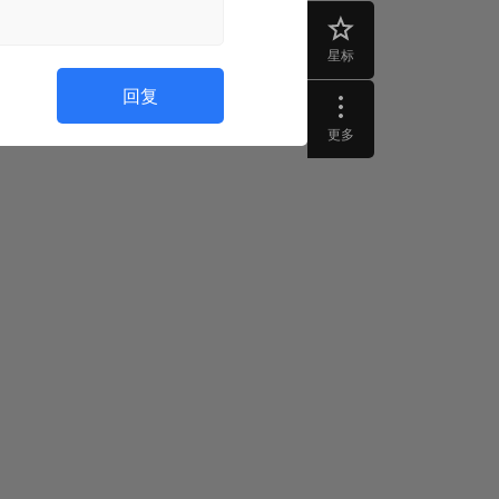
星标
回复
更多