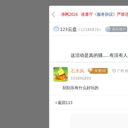
净网2026
请遵守《
服务协议
》严禁
123云盘
<12186816>
原石用户
这活动是真的骚……有没有人
石木风
年费VIP
广西 
335896893
刮刮乐有什么好玩的
<返回115