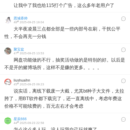
让我中了我也给115打个广告，这么多年老用户了
恩城香帅
#
48
2025-09-25 19:04
大半夜凌晨三点都全部是一些内部号在刷，干扰公平
性，不会再充一分钱
聚宝盆
#
47
2025-09-25 13:53
网盘功能做的不行，抽奖活动做的是特别的好。以后是
不是开的赌博场所，这样不是赚的更多。。。。
liushuaihn
#
45
2025-09-25 09:23
说实话，离线下载废一大截，尤其bt种子大文件，太拉
胯了，用BT软件都下载完了，还一直离线中，考虑年费这
价格不可能续费的，百元左右才会考虑
星辰666
#
44
2025-09-23 22:58
怎么这么多人玩，没人玩我自己玩就爽了