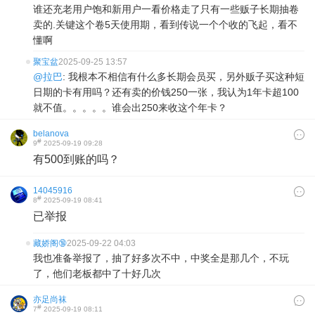
谁还充老用户饱和新用户一看价格走了只有一些贩子长期抽卷
卖的.关键这个卷5天使用期，看到传说一个个收的飞起，看不
懂啊
聚宝盆
2025-09-25 13:57
@拉巴
: 我根本不相信有什么多长期会员买，另外贩子买这种短
日期的卡有用吗？还有卖的价钱250一张，我认为1年卡超100
就不值。。。。。谁会出250来收这个年卡？
belanova
#
9
2025-09-19 09:28
有500到账的吗？
14045916
#
8
2025-09-19 08:41
已举报
藏娇阁🔞
2025-09-22 04:03
我也准备举报了，抽了好多次不中，中奖全是那几个，不玩
了，他们老板都中了十好几次
亦足尚袜
#
7
2025-09-19 08:11