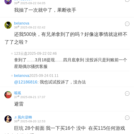
#
39
2025-09-22 04:05
我抽了一次就中了，果断收手
belanova
#
38
2025-09-22 02:42
还我500块，有兄弟拿到了的吗？好像这事情就这样不
了了之啦？
123云盘
2025-09-22 02:46
拿到了……3月18提现……四月底拿到 没投诉只是到账前一个
星期偶尔骚扰客服
belanova
2025-09-24 01:11
@12186816
: 我也试试投诉了，没办法
呱呱
#
37
2025-09-21 17:37
避雷
♬風向逆轉
#
36
2025-09-20 12:53
巨坑 28个前面 我一下买16个 没中 在买115任何游戏