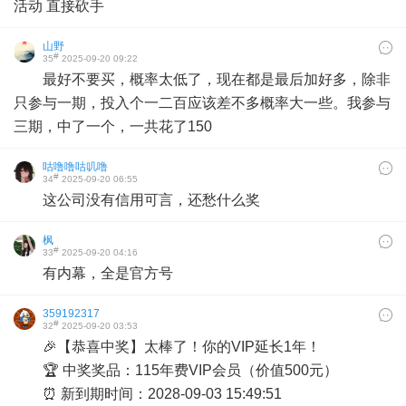
活动 直接砍手
山野
#
35
2025-09-20 09:22
最好不要买，概率太低了，现在都是最后加好多，除非
只参与一期，投入个一二百应该差不多概率大一些。我参与
三期，中了一个，一共花了150
咕噜噜咕叽噜
#
34
2025-09-20 06:55
这公司没有信用可言，还愁什么奖
枫
#
33
2025-09-20 04:16
有内幕，全是官方号
359192317
#
32
2025-09-20 03:53
🎉【恭喜中奖】太棒了！你的VIP延长1年！
🏆 中奖奖品：115年费VIP会员（价值500元）
⏰ 新到期时间：2028-09-03 15:49:51