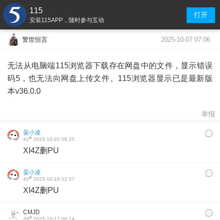
115
打开
安装115APP，随时参与互动
2025-10-07 07:06
警世恒言
无法从电脑端115浏览器下载存在网盘中的文件，显示错误
码5，也无法向网盘上传文件。115浏览器显示已是最新版
本v36.0.0
举报
晏小凌
#
41
2025-10-20 08:25
XI4Z删PU
晏小凌
#
40
2025-10-18 02:57
XI4Z删PU
CMJD
#
39
2025-10-17 06:14